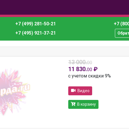
+7 (499) 281-50-21
+7 (800
+7 (495) 921-37-21
Обра
13 000.
00
11 830.
₽
00
с учетом скидки 9%
Видео
В корзину