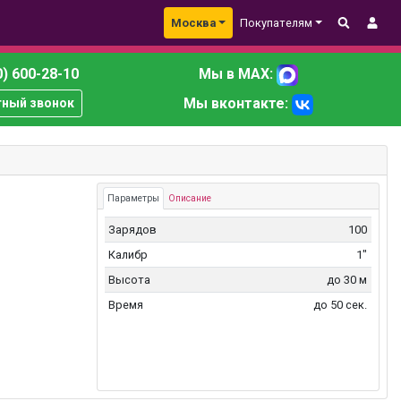
Москва
Покупателям
) 600-28-10
Мы в MAX:
Мы вконтакте:
тный звонок
Параметры
Описание
Зарядов
100
Калибр
1"
Высота
до 30 м
Время
до 50 сек.