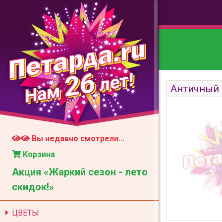
26
лет!
Нам
Античный
Вы недавно смотрели...
Корзина
Акция «Жаркий сезон - лето
скидок!»
ЦВЕТЫ