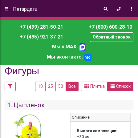
Петарда.ru
+7 (499) 281-50-21
+7 (800) 600-28-10
+7 (495) 921-37-21
Обратный звонок
Мы в MAX:
Мы вконтакте:
Фигуры
10
25
50
Все
Плитка
Список
1.
Цыпленок
Описание
Высота композиции:
Н30 см