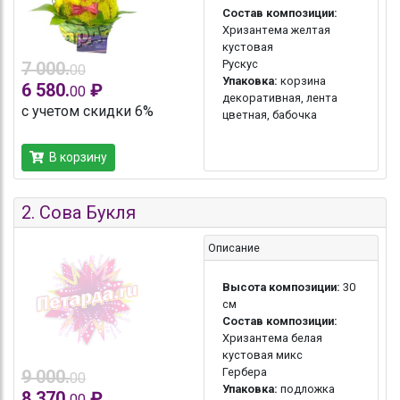
Состав композиции:
Хризантема желтая
кустовая
Рускус
7 000.
00
Упаковка:
корзина
6 580.
₽
00
декоративная, лента
с учетом скидки 6%
цветная, бабочка
В корзину
2.
Сова Букля
Описание
Высота композиции:
30
см
Состав композиции:
Хризантема белая
кустовая микс
Гербера
9 000.
00
Упаковка:
подложка
8 370.
₽
00