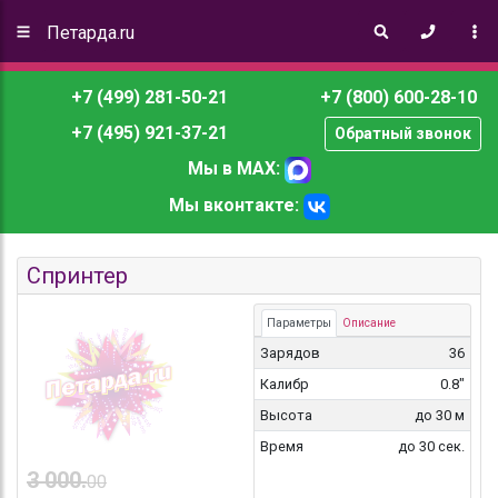
Петарда.ru
+7 (499) 281-50-21
+7 (800) 600-28-10
+7 (495) 921-37-21
Обратный звонок
Мы в MAX:
Мы вконтакте:
Спринтер
Параметры
Описание
Зарядов
36
Калибр
0.8"
Высота
до 30 м
Время
до 30 сек.
3 000.
00