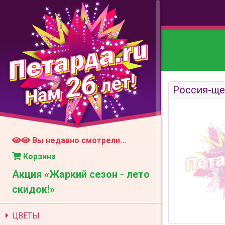
26
лет!
Нам
Россия-щед
Вы недавно смотрели...
Корзина
Акция «Жаркий сезон - лето
скидок!»
ЦВЕТЫ