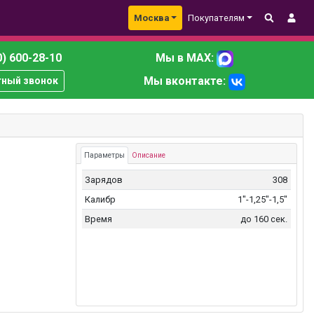
Москва
Покупателям
) 600-28-10
Мы в MAX:
Мы вконтакте:
тный звонок
Параметры
Описание
Зарядов
308
Калибр
1"-1,25"-1,5"
Время
до 160 сек.