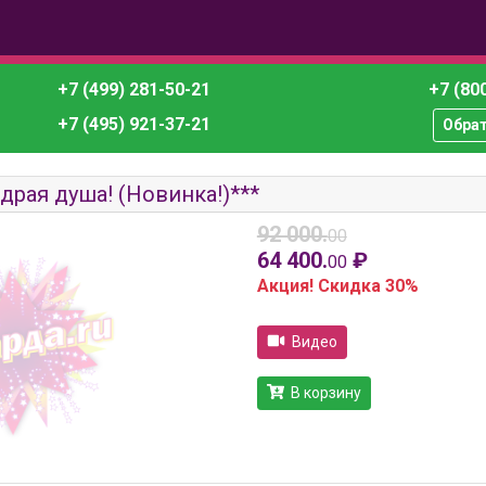
+7 (499) 281-50-21
+7 (800
+7 (495) 921-37-21
Обра
рая душа! (Новинка!)***
92 000.
00
64 400.
₽
00
Акция! Скидка 30%
Видео
В корзину