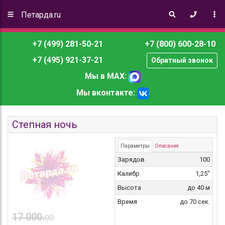
Петарда.ru
+7 (499) 281-50-21
+7 (800) 600-28-10
+7 (495) 921-37-21
Обратный звонок
Мы в MAX:
Мы вконтакте:
Степная ночь
Параметры
Описание
Зарядов
100
Калибр
1,25"
Высота
до 40 м
Время
до 70 сек.
17 000.
00