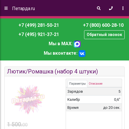
Петарда.ru
+7 (499) 281-50-21
+7 (800) 600-28-10
+7 (495) 921-37-21
Обратный звонок
Мы в MAX:
Мы вконтакте:
Лютик/Ромашка (набор 4 штуки)
Параметры
Описание
Зарядов
5
Калибр
0,6"
Время
до 20 сек.
1 500.
00