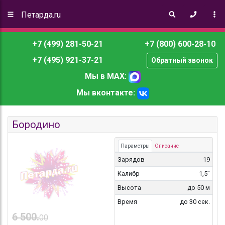
Петарда.ru
+7 (499) 281-50-21
+7 (800) 600-28-10
+7 (495) 921-37-21
Обратный звонок
Мы в MAX:
Мы вконтакте:
Бородино
Параметры
Описание
Зарядов
19
Калибр
1,5"
Высота
до 50 м
Время
до 30 сек.
6 500.
00