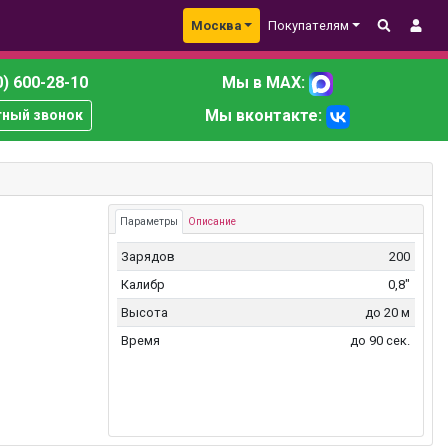
Москва
Покупателям
) 600-28-10
Мы в MAX:
Мы вконтакте:
тный звонок
Параметры
Описание
Зарядов
200
Калибр
0,8"
Высота
до 20 м
Время
до 90 сек.