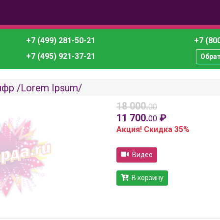
+7 (499) 281-50-21
+7 (800
+7 (495) 921-37-21
Обра
фр /Lorem Ipsum/
18 000.
00
11 700.
₽
00
Акция! Скидка 35%
Видео
В корзину