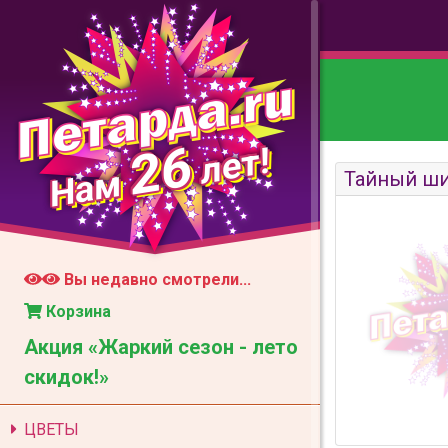
26
лет!
Нам
Тайный ши
Вы недавно смотрели...
Корзина
Акция «Жаркий сезон - лето
скидок!»
ЦВЕТЫ