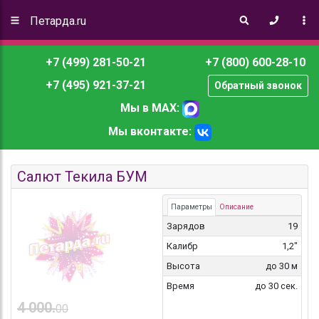
Петарда.ru
+7 (499) 281-50-21
+7 (800) 600-28-10
+7 (495) 921-37-21
Обратный звонок
Мы в MAX:
Мы вконтакте:
Салют Текила БУМ
Параметры
Описание
Зарядов
19
Калибр
1,2"
Высота
до 30 м
Время
до 30 сек.
4 000.
00