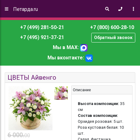
Петарда.ru
+7 (499) 281-50-21
+7 (800) 600-28-10
+7 (495) 921-37-21
Обратный звонок
Мы в MAX:
Мы вконтакте:
ЦВЕТЫ Айвенго
Описание
Высота композиции:
35
см
Состав композиции:
Орхидея розовая: 5 шт.
Роза кустовая белая: 10
шт.
6 000.
00
Салал, фисташка