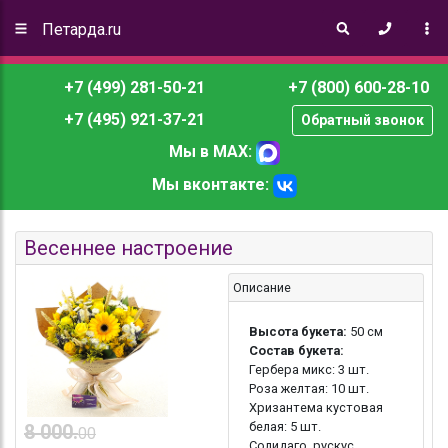
Петарда.ru
+7 (499) 281-50-21
+7 (800) 600-28-10
+7 (495) 921-37-21
Обратный звонок
Мы в MAX:
Мы вконтакте:
Весеннее настроение
Описание
Высота букета:
50 см
Состав букета:
Гербера микс: 3 шт.
Роза желтая: 10 шт.
Хризантема кустовая
белая: 5 шт.
8 000.
00
Солидаго, рускус,