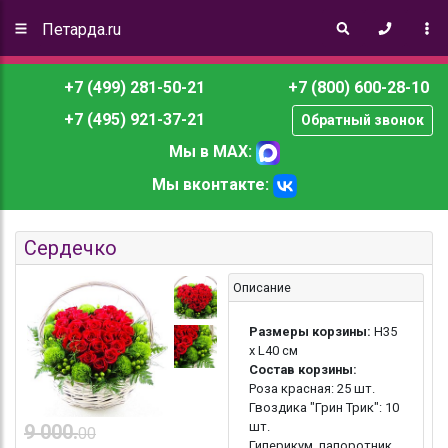
Петарда.ru
+7 (499) 281-50-21
+7 (800) 600-28-10
+7 (495) 921-37-21
Обратный звонок
Мы в MAX:
Мы вконтакте:
Сердечко
Описание
Размеры корзины:
H35
x L40 см
Состав корзины:
Роза красная: 25 шт.
Гвоздика "Грин Трик": 10
шт.
9 000.
00
Гиперикум, папоротник,