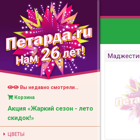
26
лет!
Нам
Маджести
Вы недавно смотрели...
Корзина
Акция «Жаркий сезон - лето
скидок!»
ЦВЕТЫ