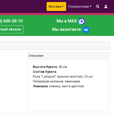
Москва
Покупателям
) 600-28-10
Мы в MAX:
Мы вконтакте:
тный звонок
Описание
Высота букета:
50 см
Состав букета:
Роза "Lampion" (красно-желтая): 25 шт.
Гиперикум зеленый, лимониум.
Упаковка:
пленка, лента цветная.