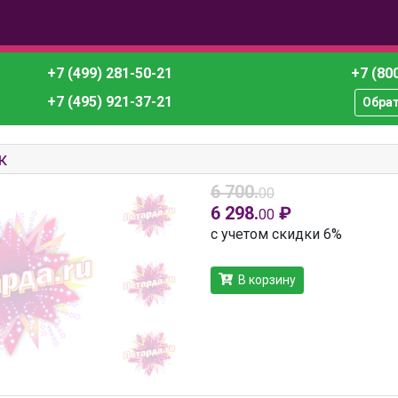
+7 (499) 281-50-21
+7 (800
+7 (495) 921-37-21
Обра
к
6 700.
00
6 298.
₽
00
с учетом скидки 6%
В корзину