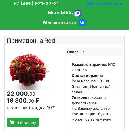
+7 (495) 921-37-21
Обратный звонок
Мы в MAX:
Мы вконтакте:
Примадонна Red
Описание
Размеры корзины:
H50
x L80 см
Состав корзины:
Роза красная: 101 шт.
Эвкалипт (фисташка),
салал.
22 000.
00
Упаковка:
корзина
19 800.
₽
00
декоративная
с учетом скидки 10%
По Вашему желанию
состав и цвет букета
может быть изменен.
В корзину