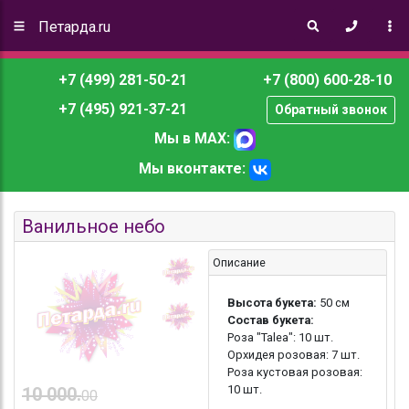
Петарда.ru
+7 (499) 281-50-21
+7 (800) 600-28-10
+7 (495) 921-37-21
Обратный звонок
Мы в MAX:
Мы вконтакте:
Ванильное небо
Описание
Высота букета:
50 см
Состав букета:
Роза "Talea": 10 шт.
Орхидея розовая: 7 шт.
Роза кустовая розовая:
10 шт.
10 000.
00