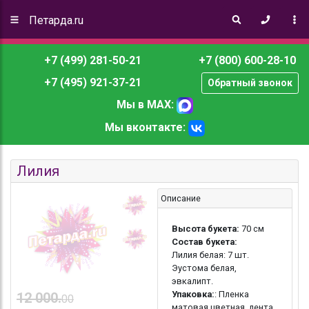
Петарда.ru
+7 (499) 281-50-21
+7 (800) 600-28-10
+7 (495) 921-37-21
Обратный звонок
Мы в MAX:
Мы вконтакте:
Лилия
Описание
Высота букета:
70 см
Состав букета:
Лилия белая: 7 шт.
Эустома белая,
эвкалипт.
Упаковка:
: Пленка
12 000.
00
матовая цветная, лента