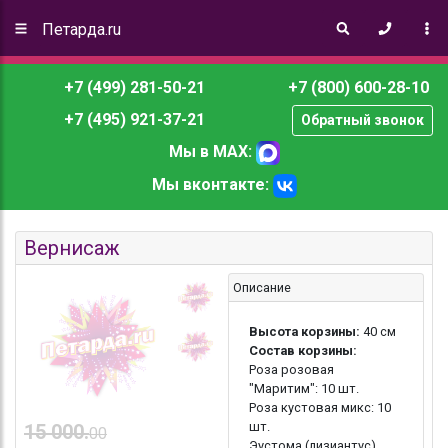
Петарда.ru
+7 (499) 281-50-21
+7 (800) 600-28-10
+7 (495) 921-37-21
Обратный звонок
Мы в MAX:
Мы вконтакте:
Вернисаж
Описание
Высота корзины:
40 см
Состав корзины:
Роза розовая
"Маритим": 10 шт.
Роза кустовая микс: 10
шт.
15 000.
00
Эустома (лизиантус)