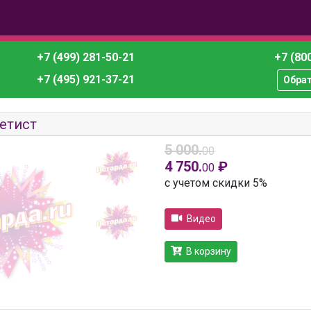
+7 (499) 281-50-21
+7 (800
+7 (495) 921-37-21
Обра
етист
5 000.
00
4 750.
₽
00
с учетом скидки 5%
Видео
В корзину