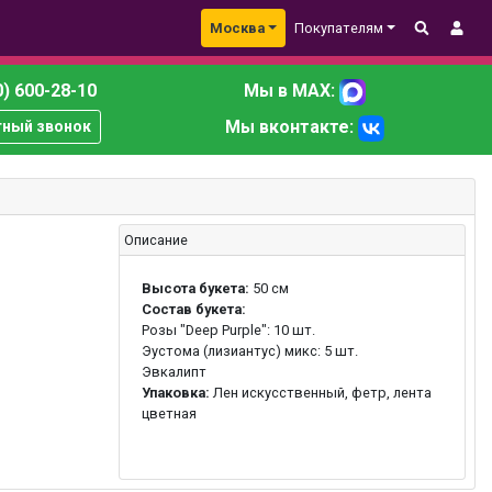
Москва
Покупателям
) 600-28-10
Мы в MAX:
Мы вконтакте:
тный звонок
Описание
Высота букета:
50 см
Состав букета:
Розы "Deep Purple": 10 шт.
Эустома (лизиантус) микс: 5 шт.
Эвкалипт
Упаковка:
Лен искусственный, фетр, лента
цветная