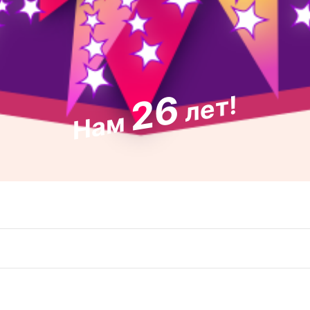
26
лет!
Нам