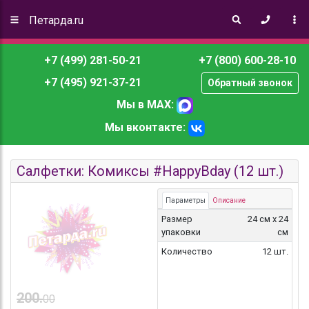
Петарда.ru
+7 (499) 281-50-21
+7 (800) 600-28-10
+7 (495) 921-37-21
Обратный звонок
Мы в MAX:
Мы вконтакте:
Салфетки: Комиксы #HappyBday (12 шт.)
Параметры
Описание
Размер
24 см х 24
упаковки
см
Количество
12 шт.
200.
00