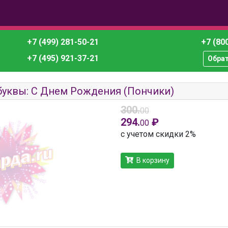
+7 (499) 281-50-21
+7 (800
+7 (495) 921-37-21
Обра
буквы: С Днем Рождения (Пончики)
300.
00
294.
₽
00
с учетом скидки 2%
В корзину