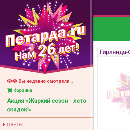
26
лет!
Нам
Гирлянда-
Вы недавно смотрели...
Корзина
Акция «Жаркий сезон - лето
скидок!»
ЦВЕТЫ