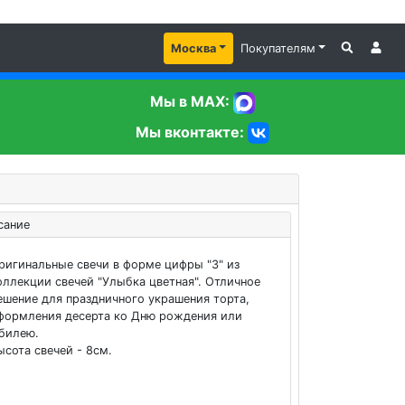
Москва
Покупателям
Мы в MAX:
Мы вконтакте:
сание
ригинальные свечи в форме цифры "3" из
оллекции свечей "Улыбка цветная". Отличное
ешение для праздничного украшения торта,
формления десерта ко Дню рождения или
билею.
ысота свечей - 8см.