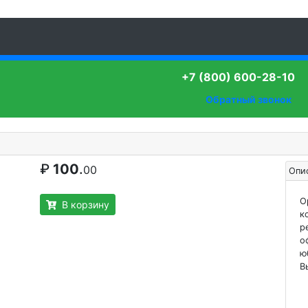
+7 (800) 600-28-10
Обратный звонок
₽
100
.
00
Опи
О
В корзину
к
р
о
ю
В