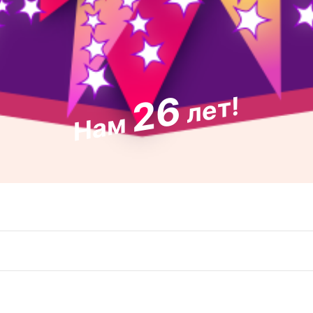
26
лет!
Нам