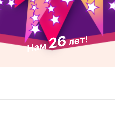
26
лет!
Нам